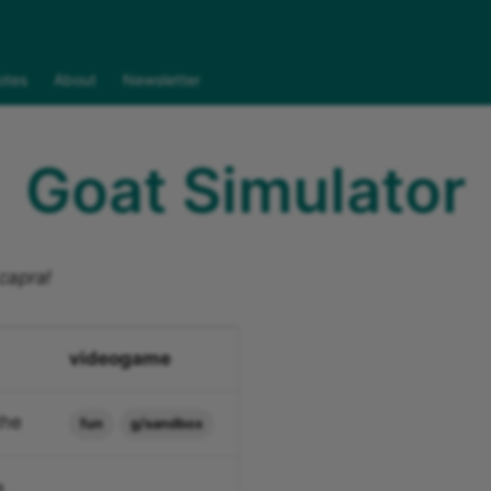
otes
About
Newsletter
Goat Simulator
 capra!
videogame
che
fun
g/sandbox
e