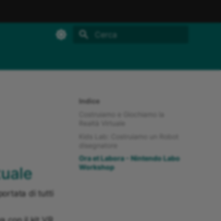
Inizializza la ricerca
Indice
Costruiamo e Giochiamo la
Realtà Virtuale
Kids Lab: Costruiamo un Robot
disegnatore
Ora et Labora - Nintendo Labo
Workshop
tuale
ortata di tutti
a con il kit VR