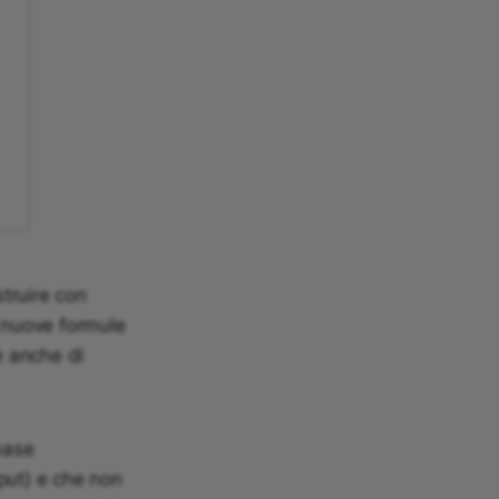
truire con
n nuove formule
e anche di
base
tput) e che non