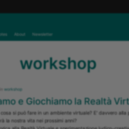
otes
About
Newsletter
workshop
in
workshop
amo e Giochiamo la Realtà Vir
cosa si può fare in un ambiente virtuale? E' davvero alla p
 la nostra vita nei prossimi anni?
orica alla Realtà Virtuale e sperimentazione ludico-creativ