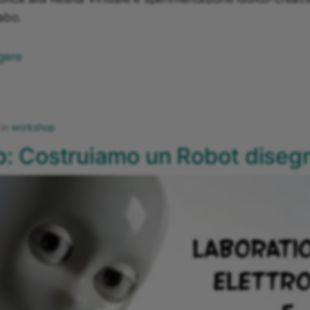
abo.
gere
in
workshop
b: Costruiamo un Robot diseg