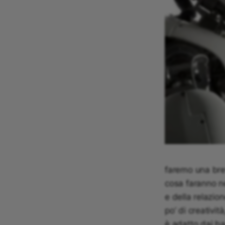
faremo una bre
cosa faranno n
e della relazion
po’ di creativit
è adatto dai ba