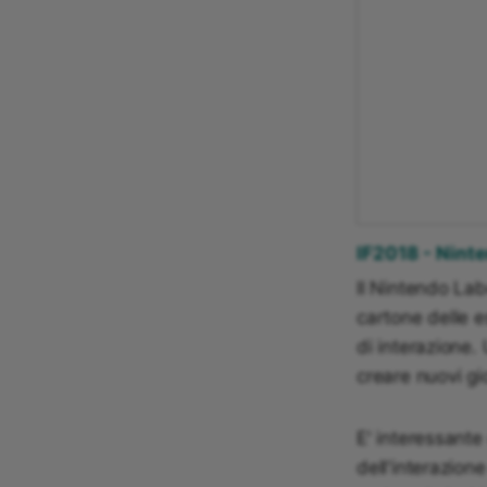
IF2018 - Nint
Il Nintendo Lab
cartone delle e
di interazione
creare nuovi gi
E' interessante
dell'interazion