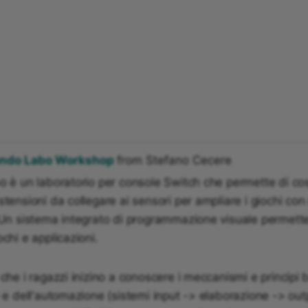
endo Labo Workshop
from Stefano Cecere
o è un laboratorio per console Switch che permette di cos
stensioni da collegare ai sensori per ampliare i giochi co
. Un sistema integrato di programmazione visuale permett
ochi e applicazioni.
 che i ragazzi inizino a conoscere i meccanismi e principi 
e e dell'automazione (sistemi input -> elaborazione -> ou