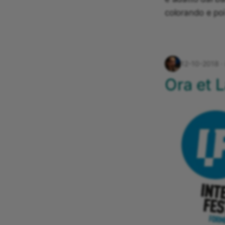
colorando e poi
12-10-2018
Ora et 