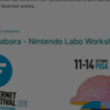
 facendoli andare.
in
workshop
Labora - Nintendo Labo Work